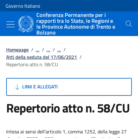
Vai al contenuto
Vai alla navigazione del sito
Governo Italiano
Conferenza Permanente per i
rapporti tra lo Stato, le Regioni e
le Province Autonome di Trento e
Cerca
Bolzano
Homepage
/
...
/
...
/
...
/
Atti della seduta del 17/06/2021
/
Repertorio atto n. 58/CU
LINK E ALLEGATI
Repertorio atto n. 58/CU
Intesa ai sensi dell’articolo 1, comma 1252, della legge 27