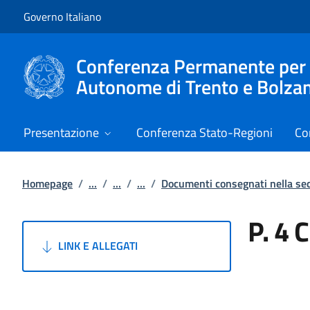
Vai al contenuto
Vai alla navigazione del sito
Governo Italiano
Conferenza Permanente per i r
Autonome di Trento e Bolza
Presentazione
Conferenza Stato-Regioni
Co
Homepage
/
...
/
...
/
...
/
Documenti consegnati nella s
P. 4 
LINK E ALLEGATI