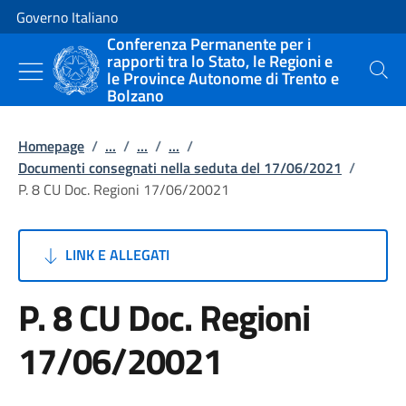
Vai al contenuto
Vai alla navigazione del sito
Governo Italiano
Conferenza Permanente per i
rapporti tra lo Stato, le Regioni e
le Province Autonome di Trento e
Cerca
Bolzano
Homepage
/
...
/
...
/
...
/
Documenti consegnati nella seduta del 17/06/2021
/
P. 8 CU Doc. Regioni 17/06/20021
LINK E ALLEGATI
P. 8 CU Doc. Regioni
17/06/20021