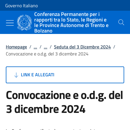
Vai al contenuto
Vai alla navigazione del sito
Governo Italiano
Conferenza Permanente per i
rapporti tra lo Stato, le Regioni e
le Province Autonome di Trento e
Cerca
Bolzano
Homepage
/
...
/
...
/
Seduta del 3 Dicembre 2024
/
Convocazione e o.d.g. del 3 dicembre 2024
LINK E ALLEGATI
Convocazione e o.d.g. del
3 dicembre 2024