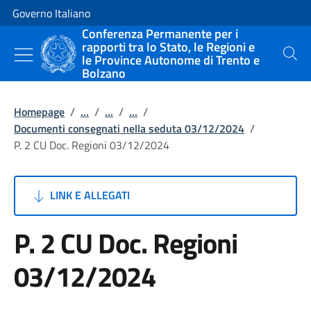
Vai al contenuto
Vai alla navigazione del sito
Governo Italiano
Conferenza Permanente per i
rapporti tra lo Stato, le Regioni e
le Province Autonome di Trento e
Cerca
Bolzano
Homepage
/
...
/
...
/
...
/
Documenti consegnati nella seduta 03/12/2024
/
P. 2 CU Doc. Regioni 03/12/2024
LINK E ALLEGATI
P. 2 CU Doc. Regioni
03/12/2024