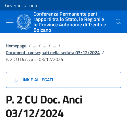
Vai al contenuto
Vai alla navigazione del sito
Governo Italiano
Conferenza Permanente per i
rapporti tra lo Stato, le Regioni e
le Province Autonome di Trento e
Cerca
Bolzano
Homepage
/
...
/
...
/
...
/
Documenti consegnati nella seduta 03/12/2024
/
P. 2 CU Doc. Anci 03/12/2024
LINK E ALLEGATI
P. 2 CU Doc. Anci
03/12/2024