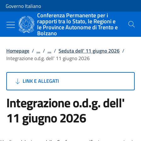
Vai al contenuto
Vai alla navigazione del sito
Governo Italiano
Conferenza Permanente per i
rapporti tra lo Stato, le Regioni e
le Province Autonome di Trento e
Cerca
Bolzano
Homepage
/
...
/
...
/
Seduta dell' 11 giugno 2026
/
Integrazione o.d.g. dell' 11 giugno 2026
LINK E ALLEGATI
Integrazione o.d.g. dell'
11 giugno 2026