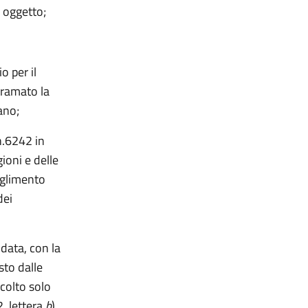
 oggetto;
o per il
iramato la
ano;
n.6242 in
ioni e delle
oglimento
dei
data, con la
sto dalle
colto solo
2, lettera
b
),