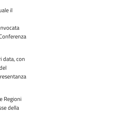
ale il
onvocata
a Conferenza
i data, con
del
presentanza
le Regioni
sse della