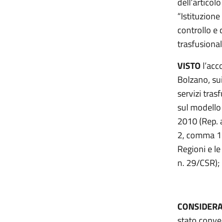
dell’artico
“Istituzione
controllo e 
trasfusional
VISTO
l’acc
Bolzano, sui
servizi tras
sul modello 
2010 (Rep. a
2, comma 1
Regioni e l
n. 29/CSR);
CONSIDER
stato conven