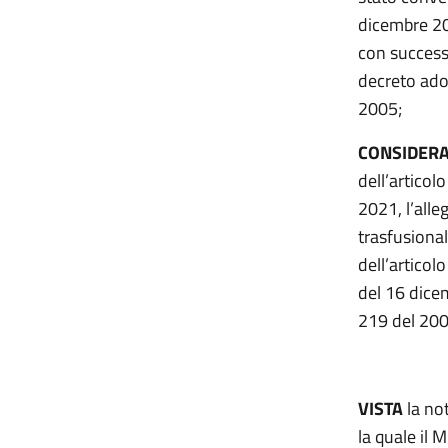
dicembre 201
con success
decreto adot
2005;
CONSIDER
dell’articol
2021, l’alle
trasfusional
dell’articol
del 16 dicem
219 del 200
VISTA
la not
la quale il 