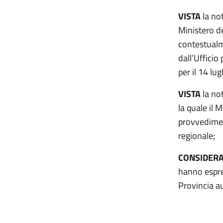
VISTA
la not
Ministero de
contestualm
dall’Ufficio
per il 14 lu
VISTA
la no
la quale il
provvedimen
regionale;
CONSIDER
hanno espre
Provincia a