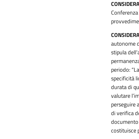
CONSIDER
Conferenza 
provvedime
CONSIDER
autonome di
stipula dell
permanenza d
periodo: “L
specificità 
durata di qu
valutare l’i
perseguire a
di verifica 
documento co
costituisce 