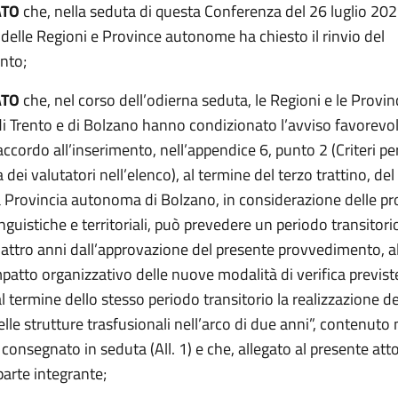
ATO
che, nella seduta di questa Conferenza del 26 luglio 202
delle Regioni e Province autonome ha chiesto il rinvio del
nto;
ATO
che, nel corso dell’odierna seduta, le Regioni e le Provin
 Trento e di Bolzano hanno condizionato l’avviso favorevol
’accordo all’inserimento, nell’appendice 6, punto 2 (Criteri per
ei valutatori nell’elenco), al termine del terzo trattino, de
a Provincia autonoma di Bolzano, in considerazione delle pr
linguistiche e territoriali, può prevedere un periodo transitori
attro anni dall’approvazione del presente provvedimento, al
mpatto organizzativo delle nuove modalità di verifica previst
l termine dello stesso periodo transitorio la realizzazione del
delle strutture trasfusionali nell’arco di due anni”, contenuto 
nsegnato in seduta (All. 1) e che, allegato al presente atto
parte integrante;