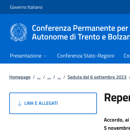
Vai al contenuto
Vai alla navigazione del sito
Governo Italiano
Conferenza Permanente per i r
Autonome di Trento e Bolza
Presentazione
Conferenza Stato-Regioni
Co
Homepage
/
...
/
...
/
...
/
Seduta del 6 settembre 2023
Reper
LINK E ALLEGATI
Accordo, ai
5 novembre 