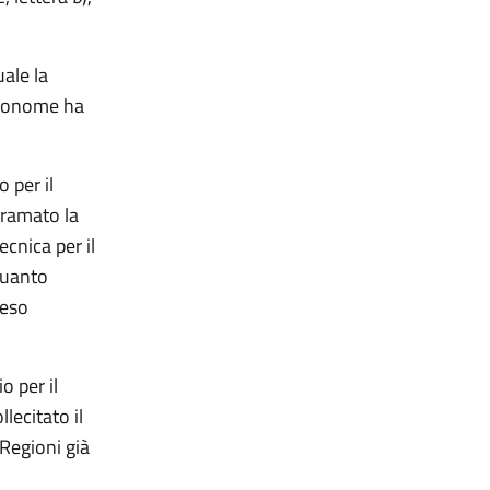
ale la
utonome ha
 per il
iramato la
cnica per il
quanto
reso
o per il
lecitato il
 Regioni già