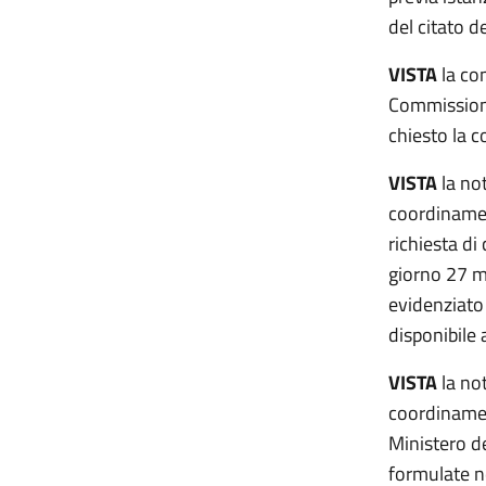
del citato 
VISTA
la co
Commissione
chiesto la 
VISTA
la not
coordinamen
richiesta di
giorno 27 m
evidenziato 
disponibile 
VISTA
la not
coordinament
Ministero de
formulate ne