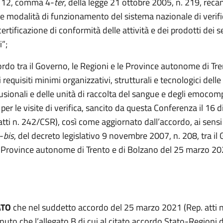
lo 12, comma 4-
ter
, della legge 21 ottobre 2005, n. 219, reca
 e modalità di funzionamento del sistema nazionale di verifi
certificazione di conformità delle attività e dei prodotti dei s
i”;
ordo tra il Governo, le Regioni e le Province autonome di Tre
 requisiti minimi organizzativi, strutturali e tecnologici delle 
fusionali e delle unità di raccolta del sangue e degli emoco
per le visite di verifica, sancito da questa Conferenza il 16 
tti n. 242/CSR), così come aggiornato dall’accordo, ai sensi 
-
bis
, del decreto legislativo 9 novembre 2007, n. 208, tra il 
e Province autonome di Trento e di Bolzano del 25 marzo 202
ATO
che nel suddetto accordo del 25 marzo 2021 (Rep. atti 
uto che l’allegato B di cui al citato accordo Stato-Regioni 