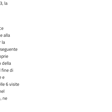
3, la
ce
e alla
 la
l seguente
oprie
o della
 fine di
e e
le 6 visite
nel
, ne