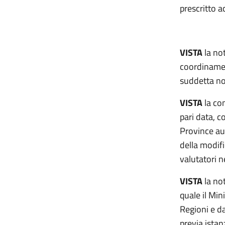
prescritto 
VISTA
la not
coordinamen
suddetta no
VISTA
la co
pari data, c
Province au
della modifi
valutatori n
VISTA
la no
quale il Mi
Regioni e d
previa istan