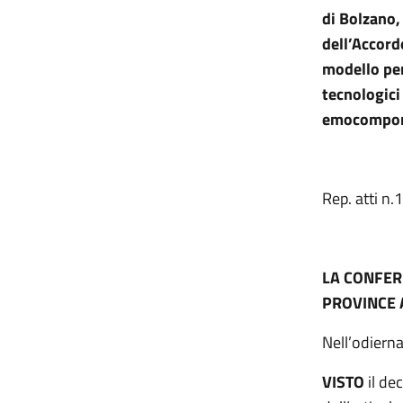
di Bolzano,
dell’Accord
modello per 
tecnologici 
emocompon
Rep. att
LA CONFER
PROVINCE 
Nell’odiern
VISTO
il de