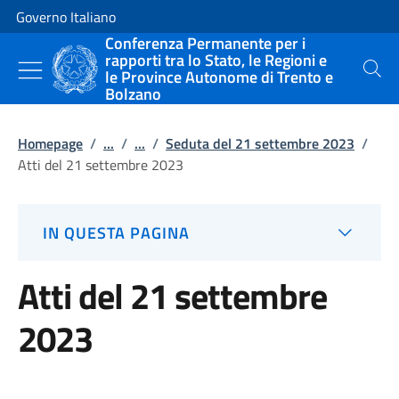
Vai al contenuto
Vai alla navigazione del sito
Governo Italiano
Conferenza Permanente per i
rapporti tra lo Stato, le Regioni e
le Province Autonome di Trento e
Cerca
Bolzano
Homepage
/
...
/
...
/
Seduta del 21 settembre 2023
/
Atti del 21 settembre 2023
IN QUESTA PAGINA
Atti del 21 settembre
2023