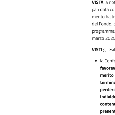
VISTA
la no
pari data co
merito ha tr
del Fondo, c
programmazio
marzo 2025, 
VISTI
gli es
la Conf
favorev
merito 
termine
perdere
individ
contenu
present