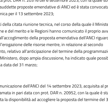
ta prot. DAR n. 20316 del 6 settembre 2023, con la quale so
 suddette proposte emendative di ANCI ed è stata convoca
nica per il 13 settembre 2023;
iti della citata riunione tecnica, nel corso della quale il Minist
one e del merito e le Regioni hanno comunicato il proprio av
all’accoglimento della proposta emendativa dell’ANCI riguard
l’erogazione delle risorse mentre, in relazione al secondo
, relativo all’anticipazione del termine della programmaz
l Ministero, dopo ampia discussione, ha indicato quale possi
la data del 31 marzo;
municazione dell’ANCI del 14 settembre 2023, acquisita al p
amata in pari data con prot. DAR n. 20952, con la quale è st
a la disponibilità ad accogliere la proposta del termine del