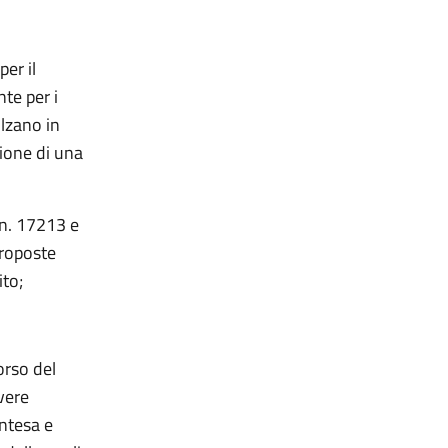
er il
te per i
olzano in
ione di una
 n. 17213 e
proposte
ito;
orso del
vere
intesa e