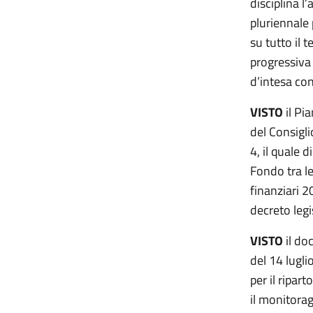
disciplina l
pluriennale
su tutto il t
progressiva 
d’intesa con
VISTO
il Pi
del Consigli
4, il quale 
Fondo tra le
finanziari 2
decreto legi
VISTO
il do
del 14 lugli
per il ripar
il monitorag