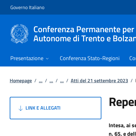
Vai al contenuto
Vai alla navigazione del sito
Governo Italiano
Conferenza Permanente per i r
Autonome di Trento e Bolza
Presentazione
Conferenza Stato-Regioni
Co
Homepage
/
...
/
...
/
...
/
Atti del 21 settembre 2023
/
Reper
LINK E ALLEGATI
Intesa, ai 
n. 65, e de