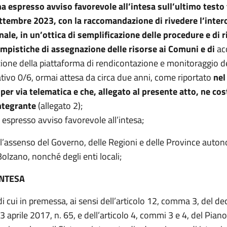
ha espresso avviso favorevole all’intesa sull’ultimo test
ettembre 2023, con la raccomandazione di rivedere l’inter
nale, in un’ottica di semplificazione delle procedure e di 
empistiche di assegnazione delle risorse ai Comuni e di
ac
azione della piattaforma di rendicontazione e monitoraggio d
tivo 0/6, ormai attesa da circa due anni, come riportato
nel
 per via telematica e che, allegato al presente atto, ne cos
ntegrante
(allegato 2);
a espresso avviso favorevole all’intesa;
l’assenso del Governo, delle Regioni e delle Province auto
Bolzano, nonché degli enti locali;
INTESA
di cui in premessa, ai sensi dell’articolo 12, comma 3, del de
13 aprile 2017, n. 65, e dell’articolo 4, commi 3 e 4, del Pian