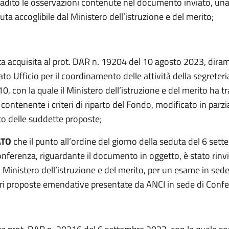
badito le osservazioni contenute nel documento inviato, una 
nuta accoglibile dal Ministero dell’istruzione e del merito;
ta acquisita al prot. DAR n. 19204 del 10 agosto 2023, dirama
tato Ufficio per il coordinamento delle attività della segreteri
, con la quale il Ministero dell’istruzione e del merito ha t
ntenente i criteri di riparto del Fondo, modificato in parzi
o delle suddette proposte;
ATO
che il punto all’ordine del giorno della seduta del 6 se
nferenza, riguardante il documento in oggetto, è stato rinv
l Ministero dell’istruzione e del merito, per un esame in sed
iori proposte emendative presentate da ANCI in sede di Conf