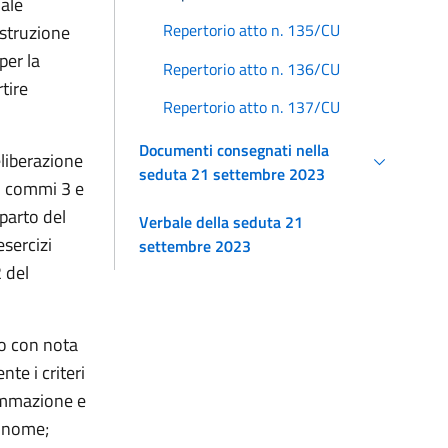
nale
Repertorio atto n. 135/CU
istruzione
per la
Repertorio atto n. 136/CU
tire
Repertorio atto n. 137/CU
Documenti consegnati nella
liberazione
seduta 21 settembre 2023
4, commi 3 e
iparto del
Verbale della seduta 21
esercizi
settembre 2023
2 del
to con nota
nte i criteri
rammazione e
tonome;