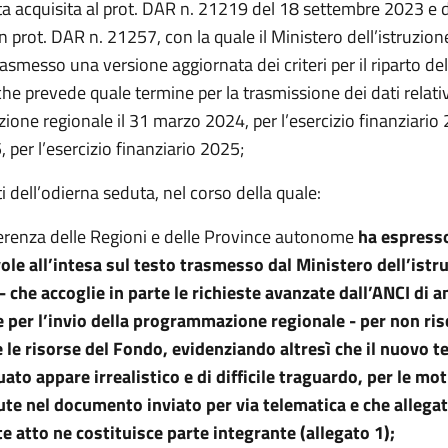
ta acquisita al prot. DAR n. 21219 del 18 settembre 2023 e 
n prot. DAR n. 21257, con la quale il Ministero dell’istruzion
asmesso una versione aggiornata dei criteri per il riparto del
he prevede quale termine per la trasmissione dei dati relativ
ne regionale il 31 marzo 2024, per l’esercizio finanziario 2
per l’esercizio finanziario 2025;
iti dell’odierna seduta, nel corso della quale:
erenza delle Regioni e delle Province autonome
ha espress
ole all’intesa sul testo trasmesso dal Ministero dell’istru
- che accoglie in parte le richieste avanzate dall’ANCI di an
 per l’invio della programmazione regionale - per non ris
 le risorse del Fondo, evidenziando altresì che il nuovo 
uato appare irrealistico e di difficile traguardo, per le mo
te nel documento inviato per via telematica e che allegat
e atto ne costituisce parte integrante (allegato 1);