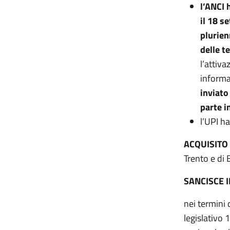
l’ANCI 
il 18 s
plurien
delle t
l’attiv
informa
inviato
parte i
l’UPI h
ACQUISITO
Trento e di 
SANCISCE 
nei termini 
legislativo 