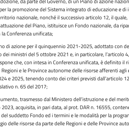
’adozione, da parte del Governo, di un Piano di azione nazio
 per la promozione del Sistema integrato di educazione e di 
erritorio nazionale, nonché il successivo articolo 12, il quale, 
attuazione del Piano, istituisce un Fondo nazionale, da ripar
 la Conferenza unificata;
ano di azione per il quinquennio 2021-2025, adottato con de
o dei ministri del 5 ottobre 2021 e, in particolare, l’articolo 
dispone che, con intesa in Conferenza unificata, è definito il r
 Regioni e le Province autonome delle risorse afferenti agli 
024 e 2025, tenendo conto dei criteri previsti dall’articolo 1
slativo n. 65 del 2017;
cumento, trasmesso dal Ministero dell’istruzione e del meri
o 2023, acquisita, in pari data, al prot. DAR n. 16555, contene
to del suddetto Fondo ed i termini e le modalità per la prog
gio delle risorse da parte delle Regioni e delle Province au