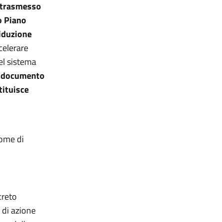
o trasmesso
o Piano
riduzione
celerare
el sistema
 documento
tituisce
nome di
creto
o di azione