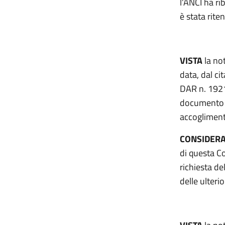
l’ANCI ha ri
è stata rite
VISTA
la no
data, dal ci
DAR n. 19210
documento co
accogliment
CONSIDER
di questa Co
richiesta de
delle ulter