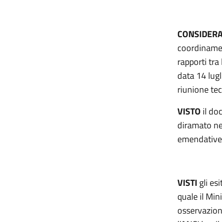
CONSIDER
coordinamen
rapporti tra
data 14 lug
riunione tec
VISTO
il do
diramato ne
emendative s
VISTI
gli es
quale il Mi
osservazioni