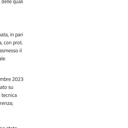
delle quali
ta, in pari
a, con prot.
rasmesso il
ale
ttembre 2023
iato su
e tecnica
erenza;