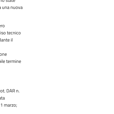
no state
ta una nuova
ero
viso tecnico
ante il
ione
bile termine
rot. DAR n.
ata
 31 marzo;