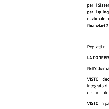
per il Siste
per il quin
nazionale p
finanziari 
Rep. atti n
LA CONFER
Nell’odiern
VISTO
il de
integrato di
dell’articol
VISTO
, in p