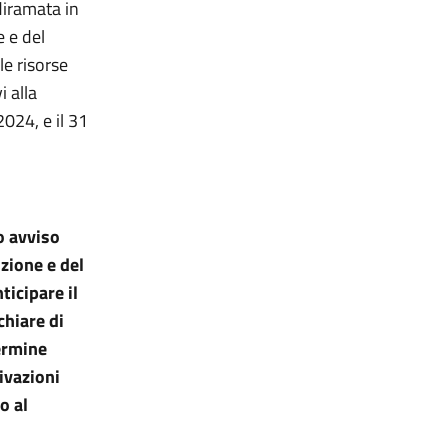
diramata in
e e del
le risorse
i alla
024, e il 31
o avviso
zione e del
ticipare il
chiare di
termine
tivazioni
o al