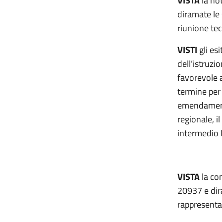
VISTA
la no
diramate le
riunione tec
VISTI
gli es
dell’istruzi
favorevole 
termine per 
emendamento
regionale, i
intermedio 
VISTA
la co
20937 e dir
rappresentat