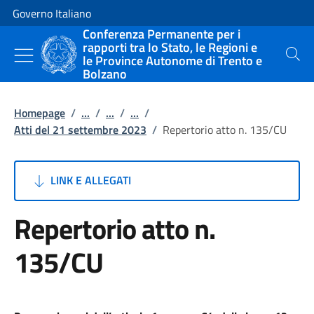
Vai al contenuto
Vai alla navigazione del sito
Governo Italiano
Conferenza Permanente per i
rapporti tra lo Stato, le Regioni e
le Province Autonome di Trento e
Cerca
Bolzano
Homepage
/
...
/
...
/
...
/
Atti del 21 settembre 2023
/
Repertorio atto n. 135/CU
LINK E ALLEGATI
Repertorio atto n.
135/CU